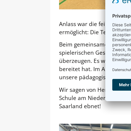
Anlass war die feierliche 
ermöglicht: Die Teilnahme
Beim gemeinsamen Probetra
spielerischen Geschick, de
überzeugen. Es war ein mot
bereitet hat. Im Anschluss 
unsere pädagogische Arbei
Wir sagen von Herzen Dank
Schule am Niedermühlenho
Saarland ebnet!