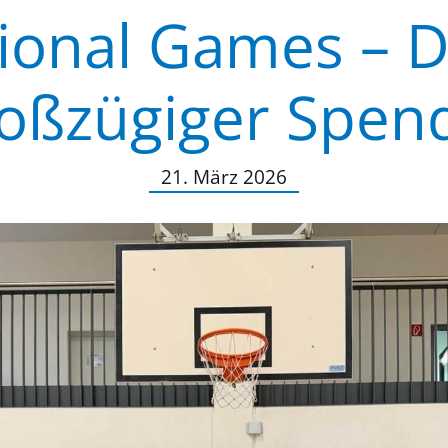
ional Games – 
oßzügiger Spen
21. März 2026