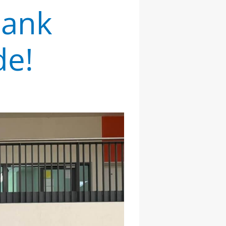
Dank
de!