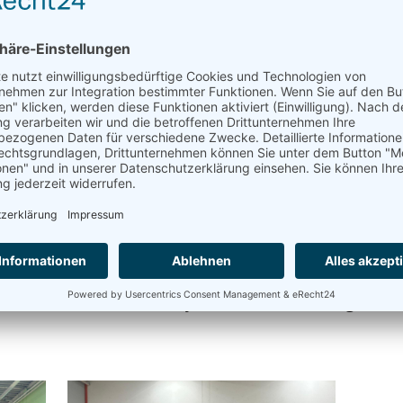
Überreichung einer großzügigen Spende, die unseren
 an den National Special Olympic Games im Saarl
ining konnten sich die Mitarbeiterinnen des Ste
r Treffsicherheit und dem enormen Teamgeist uns
ivierender Austausch auf Augenhöhe, der allen Bet
an die sportliche Einheit gab es noch eine kleine S
t und unsere Räumlichkeiten vorstellen konnten.
e für diese wertvolle Unterstützung, die unserem
f und des Helmholtz Gymnasiums den Weg zu den