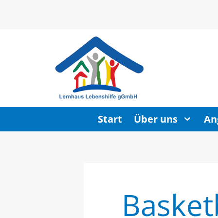
Start
Über uns
An
Basketb