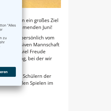
 Sportlern ein großes Ziel
and im kommenden Juni!
uerbüros persönlich vom
erer inklusiven Mannschaft
eiligten viel Freude
chulführung, bei der wir
 Team aus Schülern der
 Nationalen Spielen im