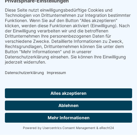
Schule Am Nieder­müh­len­hof
Am Nieder­müh­len­hof
1
33604
Biele­feld
Tele­fon:
0521
260757
–
0
schulleitung@schule-am-niedermuehlenhof.de
Unter­richts­zei­ten
Montag – Donners­tag
8
:
30
–
15
:
30
Uhr
Frei­tag
8
:
30
–
12
:
30
Uhr