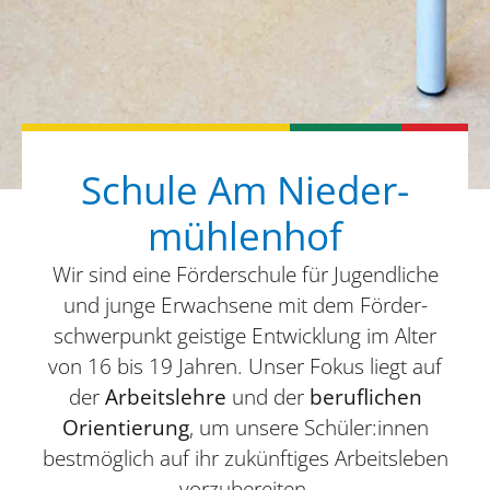
Schule Am Nieder­
mühle­nhof
Wir sind eine Förder­schule für Jugend­li­che
und junge Erwach­sene mit dem Förder­
schwer­punkt geis­tige Entwick­lung im Alter
von
16
bis
19
Jahren. Unser Fokus liegt auf
der
Arbeits­lehre
und der
beruf­li­chen
Orien­tie­rung
, um unsere Schüler:innen
best­mög­lich auf ihr zukünf­ti­ges Arbeits­le­ben
vorzu­be­rei­ten.