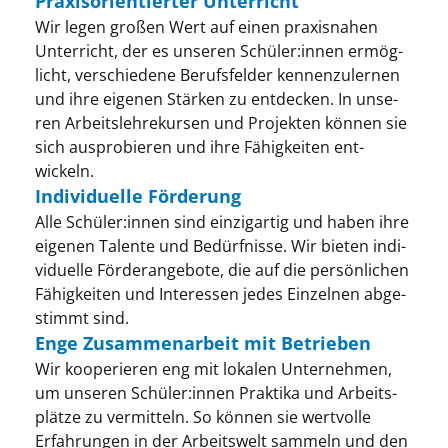
Praxisorientierter Unterricht
Wir legen großen Wert auf einen praxis­nahen
Unter­richt, der es unse­ren Schüler:innen ermög­
licht, ver­schie­dene Berufs­felder kennen­zu­lernen
und ihre eige­nen Stär­ken zu ent­decken. In unse­
ren Arbeits­lehre­kursen und Pro­jekten können sie
sich aus­pro­bieren und ihre Fähig­keiten ent­
wickeln.
Individuelle Förderung
Alle Schüler:innen sind einzig­artig und haben ihre
eige­nen Talente und Bedürf­nisse. Wir bieten indi­
vi­du­elle Förder­ange­bote, die auf die per­sön­lichen
Fähig­keiten und Inter­es­sen jedes Ein­zelnen abge­
stimmt sind.
Enge Zusammen­arbeit mit Betrieben
Wir koope­rieren eng mit loka­len Unter­nehmen,
um unse­ren Schüler:innen Prak­tika und Arbeits­
plätze zu ver­mitteln. So können sie wert­volle
Erfah­rungen in der Arbeits­welt sammeln und den