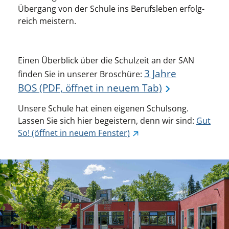
Über­gang von der Schule ins Berufs­leben erfolg­
reich meis­tern.
Einen Über­blick über die Schul­zeit an der SAN
3
Jahre
finden Sie in unse­rer Broschüre:
BOS
(PDF, öffnet in neuem Tab)
Unsere Schule hat einen eige­nen Schul­song.
Lassen Sie sich hier begeis­tern, denn wir sind:
Gut
So!
(öffnet in neuem Fenster)