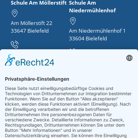
Schule Am Möllerstift
Schule Am
Niedermühlenhof
Am Möllerstift 22
33647 Bielefeld
Am Niedermühlenhof 1
33604 Bielefeld
Telefon:
0521 48950-30
Telefon:
0521 260757-0
info(at)schule-am-
moellerstift.de
schulleitung(at)schule-
am-
niedermuehlenhof.de
Datenschutz
Haftungsbeschränkung