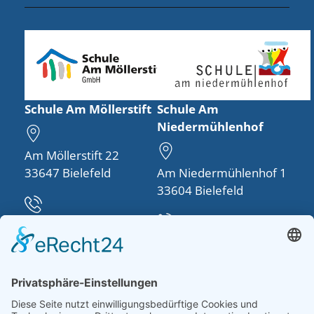
Schule Am Möllerstift
Schule Am
Niedermühlenhof
Am Möllerstift 22
33647 Bielefeld
Am Niedermühlenhof 1
33604 Bielefeld
Telefon:
0521 48950-30
Telefon:
0521 260757-0
info(at)schule-am-
moellerstift.de
schulleitung(at)schule-