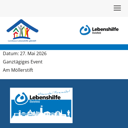
Datum:
27
. Mai
2026
Ganz­tä­gi­ges Event
Am Möller­stift