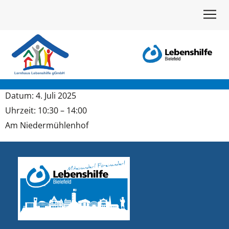
Datum:
4
. Juli
2025
Uhrzeit:
10
:
30
–
14
:
00
Am Nieder­müh­len­hof