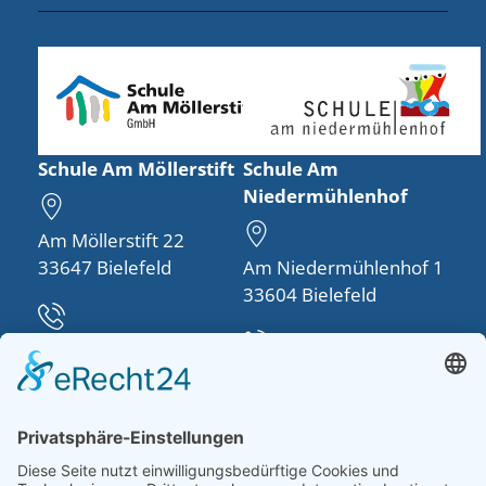
Schule Am Möllerstift
Schule Am
Niedermühlenhof
Am Möllerstift 22
33647 Bielefeld
Am Niedermühlenhof 1
33604 Bielefeld
Telefon:
0521 48950-30
Telefon:
0521 260757-0
info(at)schule-am-
moellerstift.de
schulleitung(at)schule-