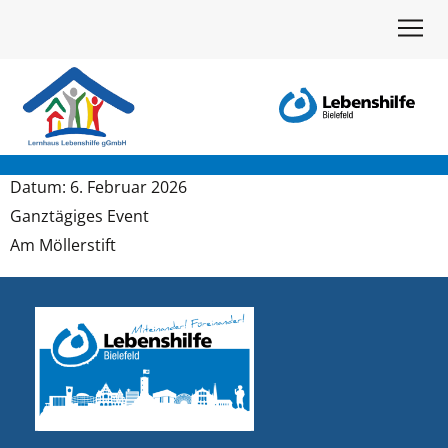
Datum:
6
. Februar
2026
Ganz­tä­gi­ges Event
Am Möller­stift