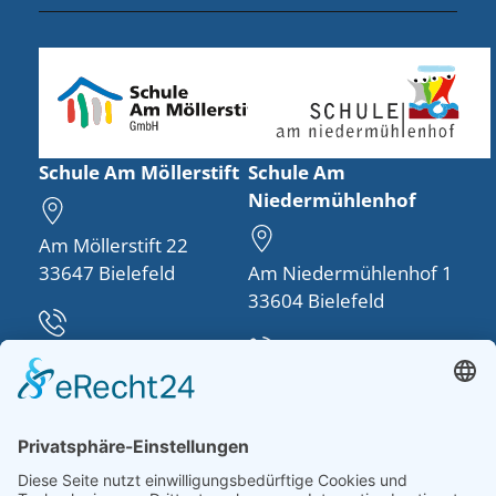
Schule Am Möllerstift
Schule Am
Niedermühlenhof
Am Möllerstift 22
33647 Bielefeld
Am Niedermühlenhof 1
33604 Bielefeld
Telefon:
0521 48950-30
Telefon:
0521 260757-0
info(at)schule-am-
moellerstift.de
schulleitung(at)schule-