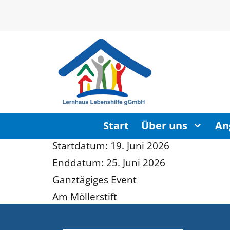
Start
Über uns
An
Start­da­tum:
19
. Juni
2026
Endda­tum:
25
. Juni
2026
Ganz­tä­gi­ges Event
Am Möller­stift