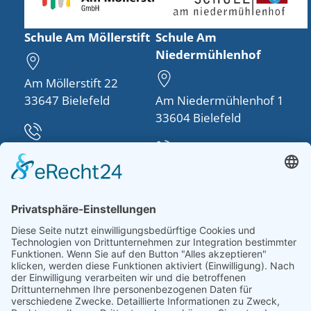
Schule Am Möllerstift
Schule Am
Niedermühlenhof
Am Möllerstift 22
33647 Bielefeld
Am Niedermühlenhof 1
33604 Bielefeld
Telefon:
0521 48950-30
Telefon:
0521 260757-0
info(at)schule-am-
moellerstift.de
schulleitung(at)schule-
am-
niedermuehlenhof.de