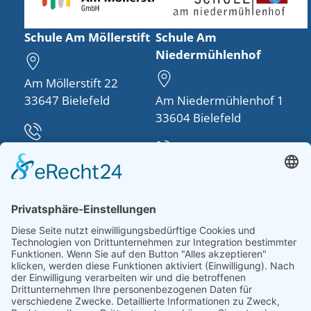
Schule Am Möllerstift
Schule Am
Niedermühlenhof
Am Möllerstift 22
33647 Bielefeld
Am Niedermühlenhof 1
33604 Bielefeld
Telefon:
0521 48950-30
Telefon:
0521 260757-0
info(at)schule-am-
moellerstift.de
schulleitung(at)schule-
am-
niedermuehlenhof.de