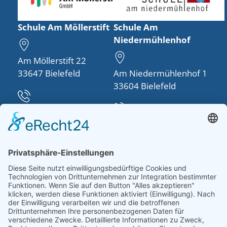
Schule Am Möllerstift
Schule Am
Niedermühlenhof
Am Möllerstift 22
33647 Bielefeld
Am Niedermühlenhof 1
33604 Bielefeld
Telefon:
0521 48950-30
Telefon:
0521 260757-0
info(at)schule-am-
moellerstift.de
schulleitung(at)schule-
am-
niedermuehlenhof.de