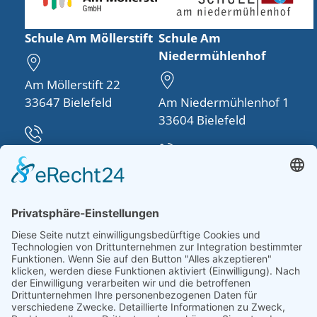
Schule Am Möllerstift
Schule Am
Niedermühlenhof
Am Möllerstift 22
33647 Bielefeld
Am Niedermühlenhof 1
33604 Bielefeld
Telefon:
0521 48950-30
Telefon:
0521 260757-0
info(at)schule-am-
moellerstift.de
schulleitung(at)schule-
am-
niedermuehlenhof.de