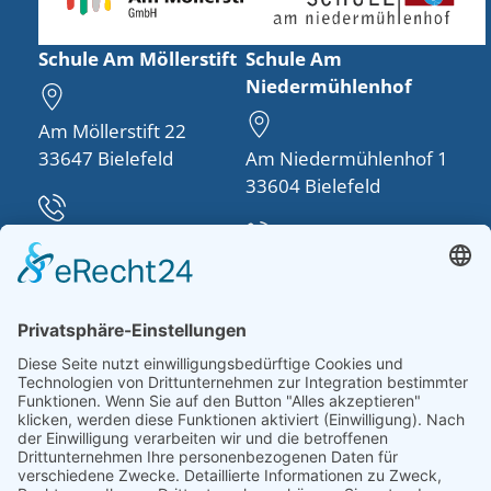
Schule Am Möllerstift
Schule Am
Niedermühlenhof
Am Möllerstift 22
33647 Bielefeld
Am Niedermühlenhof 1
33604 Bielefeld
Telefon:
0521 48950-30
Telefon:
0521 260757-0
info(at)schule-am-
moellerstift.de
schulleitung(at)schule-
am-
niedermuehlenhof.de