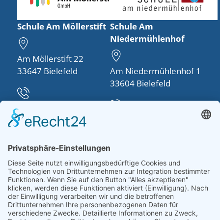
Schule Am Möllerstift
Schule Am
Niedermühlenhof
Am Möllerstift 22
33647 Bielefeld
Am Niedermühlenhof 1
33604 Bielefeld
Telefon:
0521 48950-30
Telefon:
0521 260757-0
info(at)schule-am-
moellerstift.de
schulleitung(at)schule-
am-
niedermuehlenhof.de