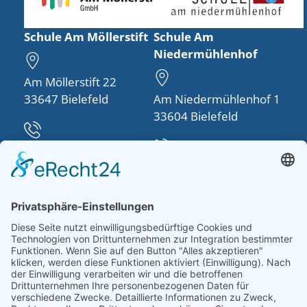
Schule Am Möllerstift
Schule Am
Niedermühlenhof
Am Möllerstift 22
33647 Bielefeld
Am Niedermühlenhof 1
33604 Bielefeld
Telefon:
0521 48950-30
Telefon:
0521 260757-0
info(at)schule-am-
moellerstift.de
schulleitung(at)schule-
am-
niedermuehlenhof.de